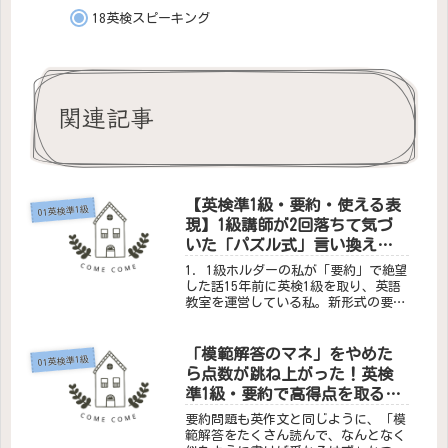
18英検スピーキング
関連記事
【英検準1級・要約・使える表
01英検準1級
現】1級講師が2回落ちて気づ
いた「パズル式」言い換え動
詞15選
1. 1級ホルダーの私が「要約」で絶望
した話15年前に英検1級を取り、英語
教室を運営している私。新形式の要
約、多分できる…そう思っていたの
に、結果は2回連続でスコア50%以
下。『私、国語力がないのかも』『教
「模範解答のマネ」をやめた
01英検準1級
える資格、ないのかな』夜も眠れな
ら点数が跳ね上がった！英検
い...
準1級・要約で高得点を取るた
めの“逆転の視点”
要約問題も英作文と同じように、「模
範解答をたくさん読んで、なんとなく