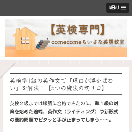
MENU
英検準1級の英作文で『理由が浮かばな
い』を解決！【5つの魔法の切り口】
英検２級までは順調に合格できたのに、
準１級の対
策を始めた途端、英作文（ライティング）や新形式
の要約問題でピタッと手が止まってしまう……。