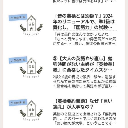
似たように書けば受かるはず」かつて
の私はそう信じて疑いませんでした。
でも、実際に英検を受けて要約問題を
書いても、全然点数が出ない……。
「昔の英検とは別物？」2024
01英検準1級
【実録】英検1級「要約問題」― 実際
年のリニューアルで、準1級は
に...
難化し、「国語力」の試験に
なった。
「昔は英作文なんてなかったよね」
「もっと受かりやすい雰囲気だった気
がする……」最近、生徒の保護者さん
や大人の生徒さんとお話ししている
と、そんな言葉をよく耳にします。実
はこれ、気のせいではありません。実
③【大人の英語やり直し】勉
01英検準1級
際に、英検はここ数年で劇的な「進
強時間がない主婦が「英検準1
化」と「...
級」に合格したタイムスケジ
ュール
2歳と0歳の育児で限界…静かに勉強す
るなんて夢のまた夢だった私が英検準
１級合格を目指して英語の学び直しを
決意した頃、専業主婦として乳飲み子
と２歳の兄弟を育てていました。トイ
レやお風呂もままならず、最低限の家
【英検要約問題】なぜ「言い
01英検準1級
事をなんとかこなすだけで一日が過
換え」が大事なの？
ぎ...
英検の２級以上で出題される「要約問
題」。このパートでよく言われるのが
「言い換えが大事」ということです。
でも、なぜ言い換えが重要なのでしょ