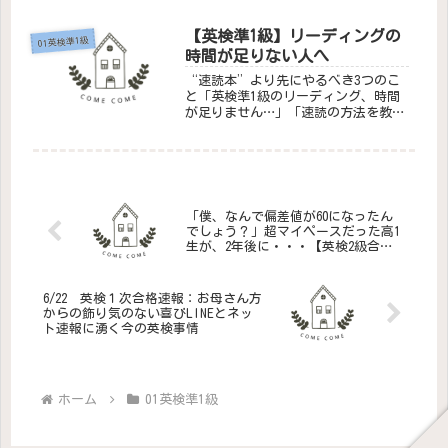
うか？今回はその理由について解説し
ます。要約とは「伝える力」例えば、
【英検準1級】リーディングの
01英検準1級
昨夜見たドラマの内容を友達に話すと
時間が足りない人へ
き...
“速読本”より先にやるべき3つのこ
と「英検準1級のリーディング、時間
が足りません…」「速読の方法を教え
てください！」そう質問されることが
本当に多いです。そして、実際に
“速読”と書かれた本を持っている受
験生 を見たこともあります。「速
読」と...
「僕、なんで偏差値が60になったん
でしょう？」超マイペースだった高1
生が、2年後に・・・【英検2級合
格】
6/22 英検１次合格速報：お母さん方
からの飾り気のない喜びLINEとネッ
ト速報に湧く今の英検事情
ホーム
01英検準1級